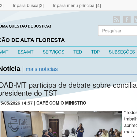
Ir para busca
Ir para menu principal
UMA QUESTÃO DE JUSTIÇA!
ÇÃO DE ALTA FLORESTA
A/MT
ESA/MT
SERVIÇOS
TED
TDP
SUBSEÇÕES
Notícia
|
mais notícias
OAB-MT participa de debate sobre concili
presidente do TST
15/05/2026 14:57 | CAFÉ COM O MINISTRO
"Todo
trab
aprim
mais 