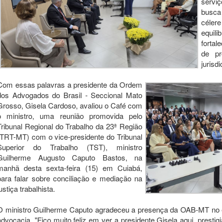
servi
busca
céler
equil
fortal
de pr
jurisd
Com essas palavras a presidente da Ordem
dos Advogados do Brasil - Seccional Mato
Grosso, Gisela Cardoso, avaliou o Café com
o ministro, uma reunião promovida pelo
Tribunal Regional do Trabalho da 23ª Região
(TRT-MT) com o vice-presidente do Tribunal
Superior do Trabalho (TST), ministro
Guilherme Augusto Caputo Bastos, na
manhã desta sexta-feira (15) em Cuiabá,
para falar sobre conciliação e mediação na
ustiça trabalhista.
O ministro Guilherme Caputo agradeceu a presença da OAB-MT no e
advocacia. "Fico muito feliz em ver a presidente Gisela aqui, presti