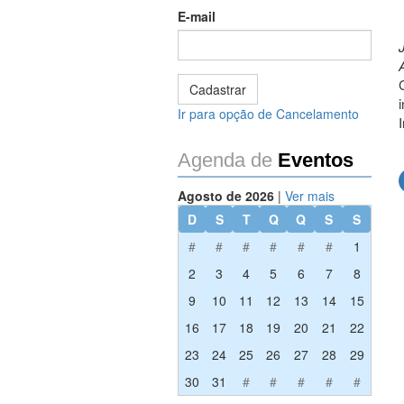
E-mail
Ir para opção de Cancelamento
Agenda de
Eventos
Agosto de 2026
|
Ver mais
D
S
T
Q
Q
S
S
#
#
#
#
#
#
1
2
3
4
5
6
7
8
9
10
11
12
13
14
15
16
17
18
19
20
21
22
23
24
25
26
27
28
29
30
31
#
#
#
#
#