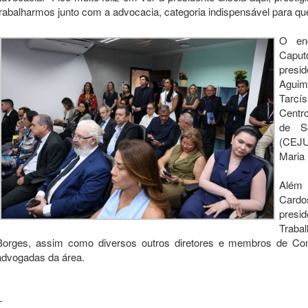
trabalharmos junto com a advocacia, categoria indispensável para que
O enc
Caput
pres
Aguim
Tarcí
Centr
de S
(CEJU
Maria
Além 
Cardos
presi
Traba
Borges, assim como diversos outros diretores e membros de C
advogadas da área.
-