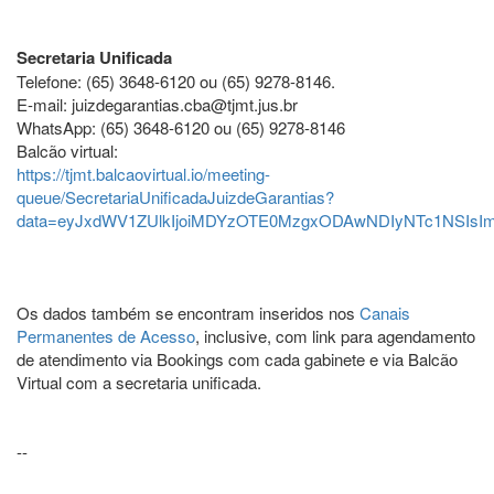
Secretaria Unificada
Telefone: (65) 3648-6120 ou (65) 9278-8146.
E-mail: juizdegarantias.cba@tjmt.jus.br
WhatsApp: (65) 3648-6120 ou (65) 9278-8146
Balcão virtual:
https://tjmt.balcaovirtual.io/meeting-
queue/SecretariaUnificadaJuizdeGarantias?
data=eyJxdWV1ZUlkIjoiMDYzOTE0MzgxODAwNDIyNTc1NSIsImF
Os dados também se encontram inseridos nos
Canais
Permanentes de Acesso
, inclusive, com link para agendamento
de atendimento via Bookings com cada gabinete e via Balcão
Virtual com a secretaria unificada.
--