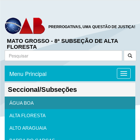
PRERROGATIVAS, UMA QUESTÃO DE JUSTIÇA!
MATO GROSSO - 8ª SUBSEÇÃO DE ALTA
FLORESTA
Menu Principal
Toggle n
Seccional/Subseções
ÁGUA BOA
ALTA FLORESTA
ALTO ARAGUAIA