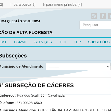
Ir para busca
Ir para menu principal
UMA QUESTÃO DE JUSTIÇA!
ÇÃO DE ALTA FLORESTA
A/MT
ESA/MT
SERVIÇOS
TED
TDP
SUBSEÇÕES
Subseções
Município de Atendimento:
3ª SUBSEÇÃO DE CÁCERES
Endereço:
Rua dos Scaff, 65 - Cavalhada
Telefone:
(65) 99628-4540
Municípios Atendidos:
CURVELÂNDIA, LAMBARI D'OESTE, RIO BR